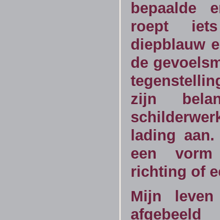
bepaalde e
roept ie
diepblauw 
de gevoelsm
tegenstell
zijn bela
schilderwe
lading aan
een vorm
richting of 
Mijn leven
afgebe