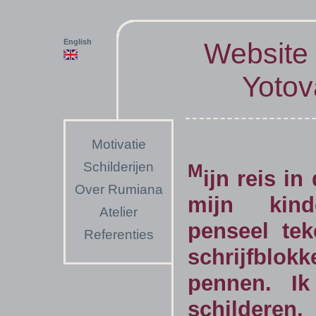
English
Website
Yotov
Motivatie
Schilderijen
M
ijn reis i
Over Rumiana
mijn kind
Atelier
penseel tek
Referenties
schrijfbl
pennen. I
schilderen