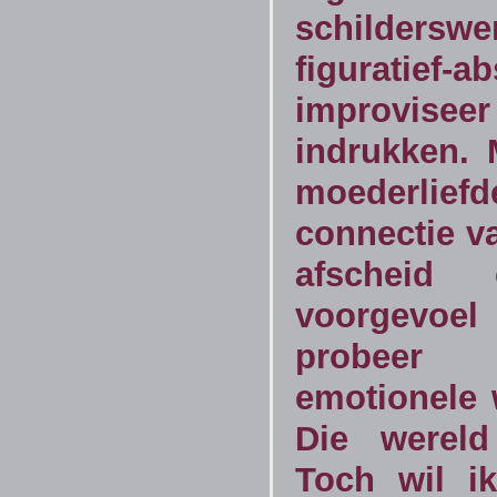
schildersw
figurati
improvisee
indrukken. 
moederlief
connectie v
afscheid 
voorgevoel
probeer 
emotionele 
Die wereld
Toch wil i