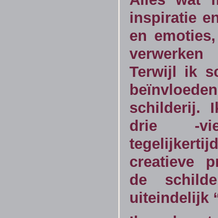
inspiratie e
en emoties,
verwerke
Terwijl ik s
beïnvloe
schilderij. 
drie -vie
tegelijker
creatieve 
de schilde
uiteindelijk 