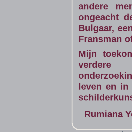
andere men
ongeacht d
Bulgaar, ee
Fransman of
Mijn toeko
verdere
onderzoeki
leven en in
schilderkuns
Rumiana Yo